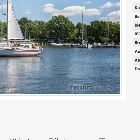
Ka
Be
Bl
IS
Br
Au
Au
Da