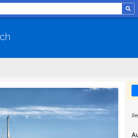
ach
Se
A