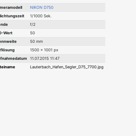
meramodell
NIKON D750
lichtungszeit
1/1000 Sek.
ende
f/2
O-Wert
50
ennweite
50 mm
flösung
1500 x 1001 px
fnahmedatum
11.07.2015 11:47
teiname
Lauterbach_Hafen_Segler_D75_7700.jpg