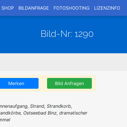
SHOP
BILDANFRAGE
FOTOSHOOTING
LIZENZINFO
Bild-Nr: 1290
Merken
Bild Anfragen
nnenaufgang, Strand, Strandkorb,
randkörbe, Ostseebad Binz, dramatischer
mmel