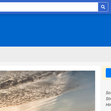
So
St
Hi