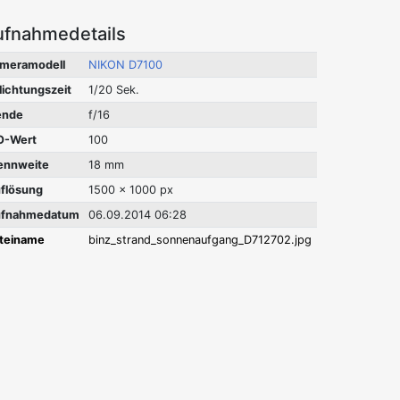
ufnahmedetails
meramodell
NIKON D7100
lichtungszeit
1/20 Sek.
ende
f/16
O-Wert
100
ennweite
18 mm
flösung
1500 x 1000 px
fnahmedatum
06.09.2014 06:28
teiname
binz_strand_sonnenaufgang_D712702.jpg