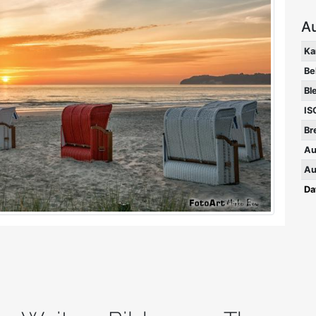
A
Ka
Be
Bl
IS
Br
Au
Au
Da