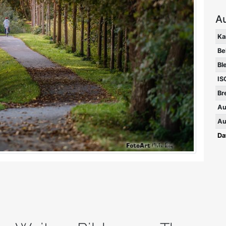
A
Ka
Be
Bl
IS
Br
Au
Au
Da