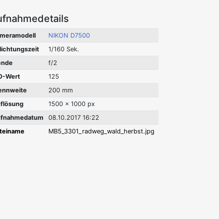
ufnahmedetails
meramodell
NIKON D7500
lichtungszeit
1/160 Sek.
ende
f/2
O-Wert
125
ennweite
200 mm
flösung
1500 x 1000 px
fnahmedatum
08.10.2017 16:22
teiname
MB5_3301_radweg_wald_herbst.jpg