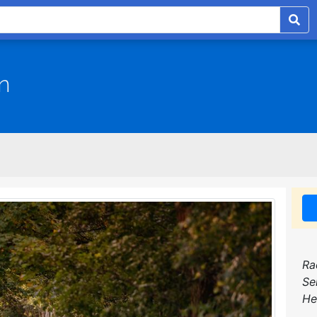
n
Ra
Se
He