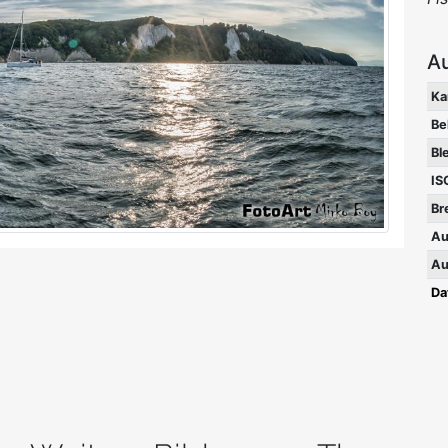
A
Ka
Be
Bl
IS
Br
Au
Au
Da