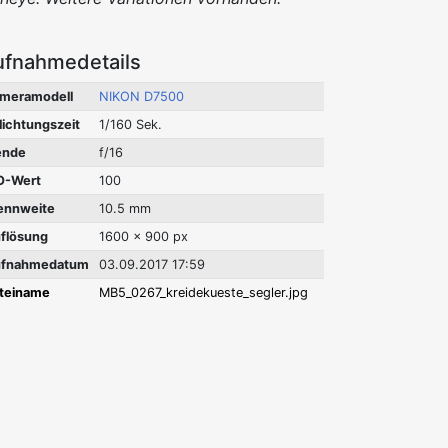
ufnahmedetails
meramodell
NIKON D7500
lichtungszeit
1/160 Sek.
ende
f/16
O-Wert
100
ennweite
10.5 mm
flösung
1600 x 900 px
fnahmedatum
03.09.2017 17:59
teiname
MB5_0267_kreidekueste_segler.jpg