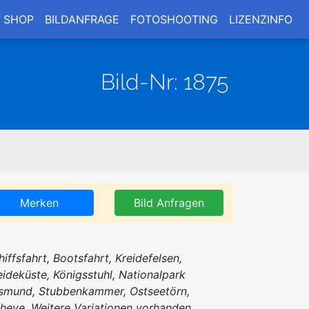
SHOP
BILDANFRAGE
FOTOSHOOTING
LIZENZINFO
Bild-Nr: 1875
Merken
Bild Anfragen
hiffsfahrt, Bootsfahrt, Kreidefelsen,
eideküste, Königsstuhl, Nationalpark
smund, Stubbenkammer, Ostseetörn,
sheye. Weitere Variationen vorhanden.