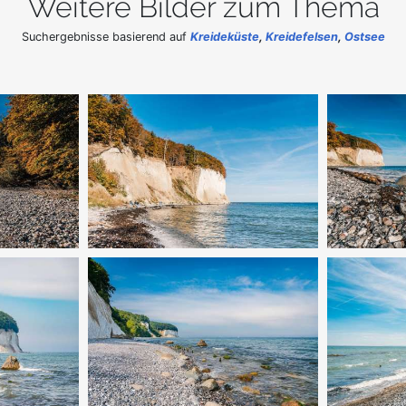
Weitere Bilder zum Thema
Suchergebnisse basierend auf
Kreideküste
,
Kreidefelsen
,
Ostsee