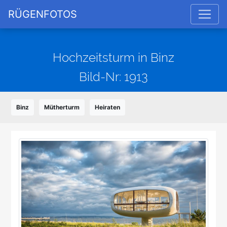
RÜGENFOTOS
Hochzeitsturm in Binz
Bild-Nr: 1913
Binz
Mütherturm
Heiraten