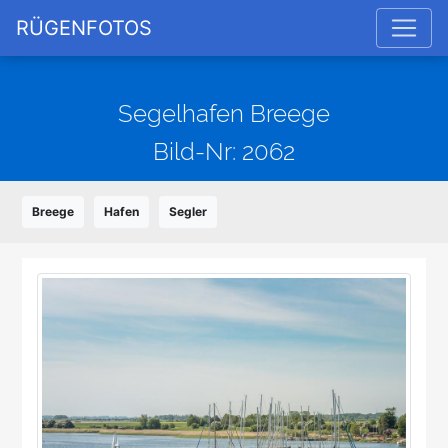
RÜGENFOTOS
Segelhafen Breege
Bild-Nr: 2062
Breege
Hafen
Segler