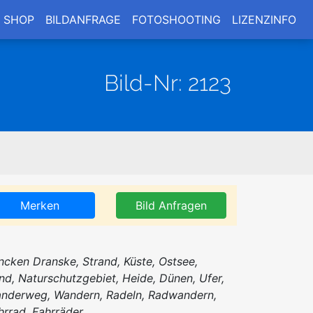
SHOP
BILDANFRAGE
FOTOSHOOTING
LIZENZINFO
Bild-Nr: 2123
Merken
Bild Anfragen
ncken Dranske, Strand, Küste, Ostsee,
nd, Naturschutzgebiet, Heide, Dünen, Ufer,
nderweg, Wandern, Radeln, Radwandern,
hrrad, Fahrräder