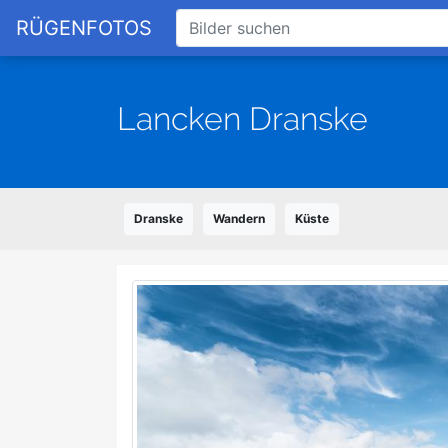
RÜGENFOTOS
Lancken Dranske
Dranske
Wandern
Küste