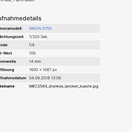
ufnahmedetails
meramodell
NIKON D750
lichtungszeit
1/320 Sek.
ende
f/8
O-Wert
100
ennweite
14 mm
flösung
1600 x 1067 px
fnahmedatum
04.09.2018 13:06
teiname
MB7_5564_drankse_lancken_kueste.jpg