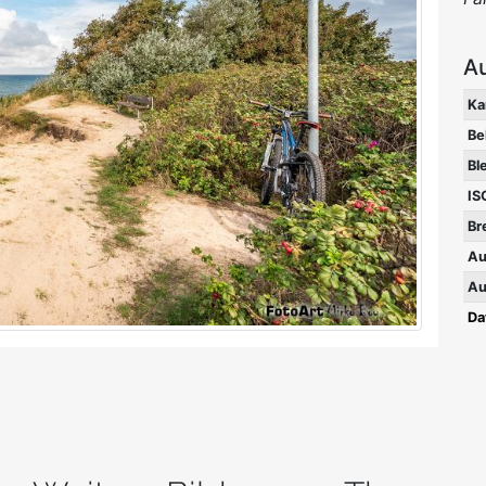
A
Ka
Be
Bl
IS
Br
Au
Au
Da