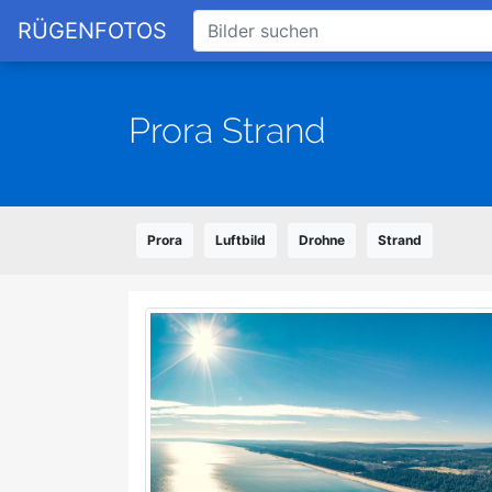
RÜGENFOTOS
Prora Strand
Prora
Luftbild
Drohne
Strand