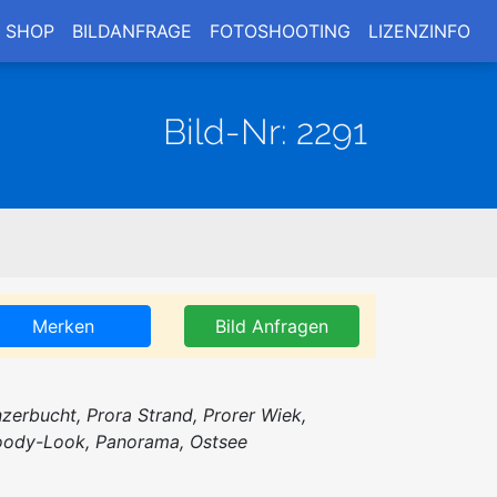
SHOP
BILDANFRAGE
FOTOSHOOTING
LIZENZINFO
Bild-Nr: 2291
Merken
Bild Anfragen
nzerbucht, Prora Strand, Prorer Wiek,
ody-Look, Panorama, Ostsee