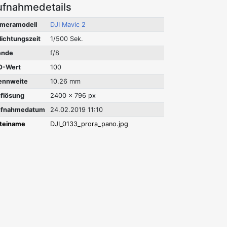
ufnahmedetails
meramodell
DJI Mavic 2
lichtungszeit
1/500 Sek.
ende
f/8
O-Wert
100
ennweite
10.26 mm
flösung
2400 x 796 px
fnahmedatum
24.02.2019 11:10
teiname
DJI_0133_prora_pano.jpg