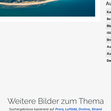
A
Ka
Be
Bl
IS
Br
Au
Au
Da
Weitere Bilder zum Thema
Suchergebnisse basierend auf
Prora
,
Luftbild
,
Drohne
,
Strand