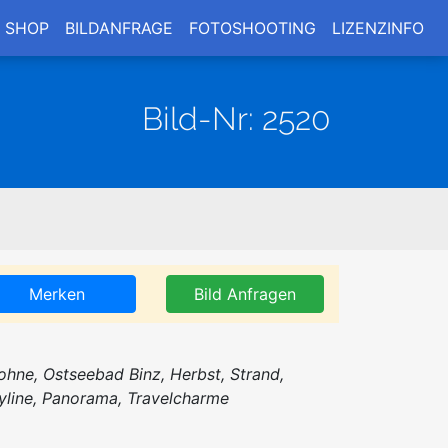
SHOP
BILDANFRAGE
FOTOSHOOTING
LIZENZINFO
Bild-Nr: 2520
Merken
Bild Anfragen
ohne, Ostseebad Binz, Herbst, Strand,
yline, Panorama, Travelcharme