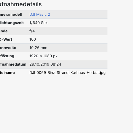
ufnahmedetails
meramodell
DJI Mavic 2
lichtungszeit
1/640 Sek.
ende
f/4
O-Wert
100
ennweite
10.26 mm
flösung
1920 x 1080 px
fnahmedatum
29.10.2019 08:24
teiname
DJI_0069_Binz_Strand_Kurhaus_Herbst.jpg