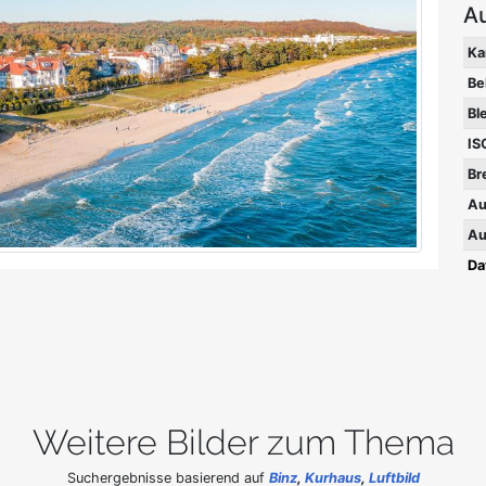
A
Ka
Be
Bl
IS
Br
Au
Au
Da
Weitere Bilder zum Thema
Suchergebnisse basierend auf
Binz
,
Kurhaus
,
Luftbild