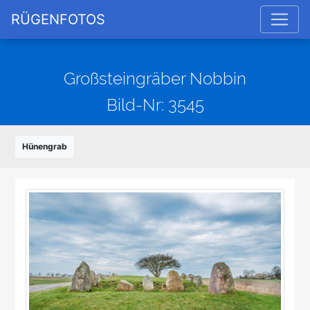
RÜGENFOTOS
Großsteingräber Nobbin
Bild-Nr: 3545
Hünengrab