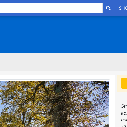
SH
St
ko
un
al