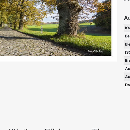
A
Ka
Be
Bl
IS
Br
Au
Au
Da