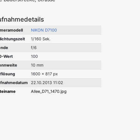
ufnahmedetails
meramodell
NIKON D7100
lichtungszeit
1/160 Sek.
ende
f/6
O-Wert
100
ennweite
10 mm
flösung
1600 x 817 px
fnahmedatum
22.10.2013 11:02
teiname
Allee_D71_1470.jpg