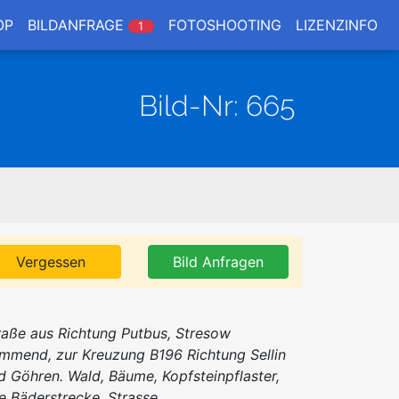
OP
BILDANFRAGE
FOTOSHOOTING
LIZENZINFO
1
Bild-Nr: 665
Vergessen
Bild Anfragen
raße aus Richtung Putbus, Stresow
mmend, zur Kreuzung B196 Richtung Sellin
d Göhren. Wald, Bäume, Kopfsteinpflaster,
te Bäderstrecke, Strasse