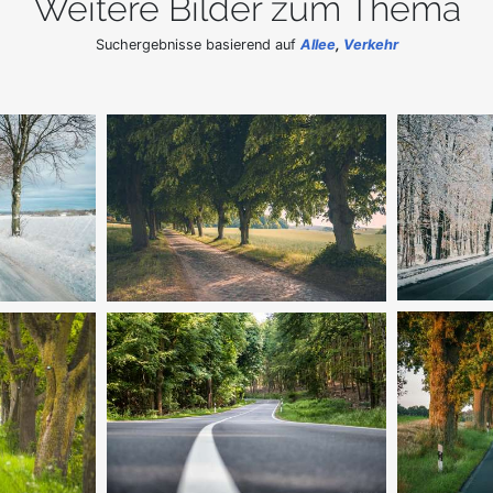
Weitere Bilder zum Thema
Suchergebnisse basierend auf
Allee
,
Verkehr