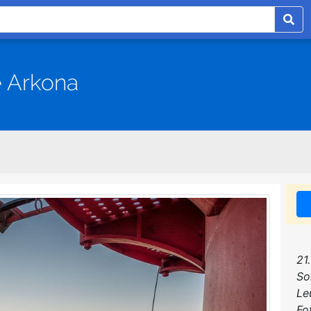
 Arkona
21
So
Le
Fo