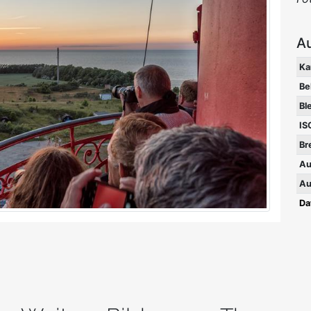
A
Ka
Be
Bl
IS
Br
Au
Au
Da