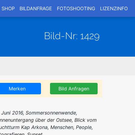
SHOP
BILDANFRAGE
FOTOSHOOTING
LIZENZINFO
Bild-Nr: 1429
Merken
Bild Anfragen
. Juni 2016, Sommersonnenwende,
nnenuntergang über der Ostsee, Blick vom
uchtturm Kap Arkona, Menschen, People,
tografieren, Sunset