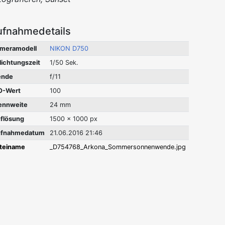
ufnahmedetails
meramodell
NIKON D750
lichtungszeit
1/50 Sek.
ende
f/11
O-Wert
100
ennweite
24 mm
flösung
1500 x 1000 px
fnahmedatum
21.06.2016 21:46
teiname
_D754768_Arkona_Sommersonnenwende.jpg