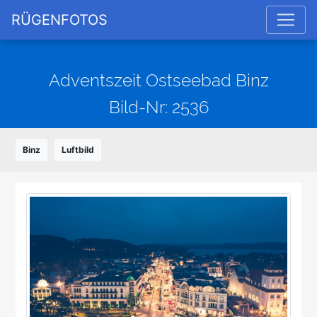
RÜGENFOTOS
Adventszeit Ostseebad Binz
Bild-Nr: 2536
Binz
Luftbild