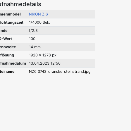
ufnahmedetails
meramodell
NIKON Z 6
lichtungszeit
1/4000 Sek.
ende
f/2.8
O-Wert
100
ennweite
14 mm
flösung
1920 x 1278 px
fnahmedatum
13.04.2023 12:56
teiname
NZ6_3742_dranske_steinstrand.jpg