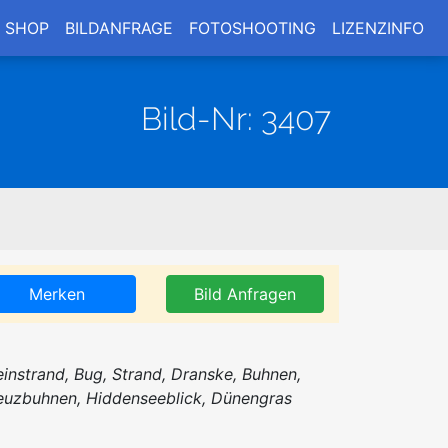
SHOP
BILDANFRAGE
FOTOSHOOTING
LIZENZINFO
Bild-Nr: 3407
Merken
Bild Anfragen
einstrand, Bug, Strand, Dranske, Buhnen,
euzbuhnen, Hiddenseeblick, Dünengras