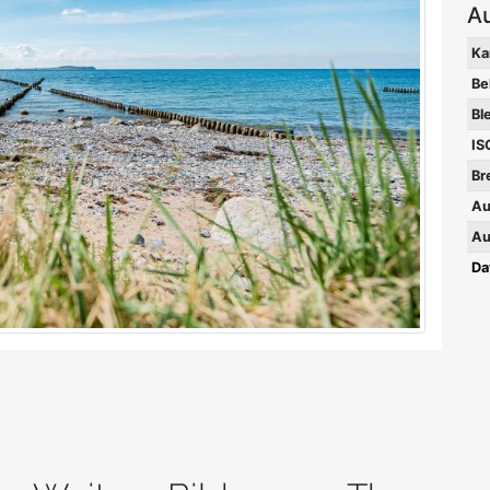
A
Ka
Be
Bl
IS
Br
Au
Au
Da