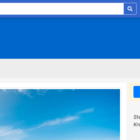
St
Kr