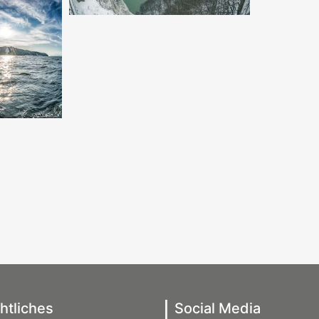
htliches
Social Media