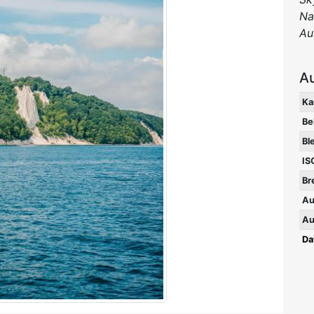
Na
Au
A
Ka
Be
Bl
IS
Br
Au
Au
Da