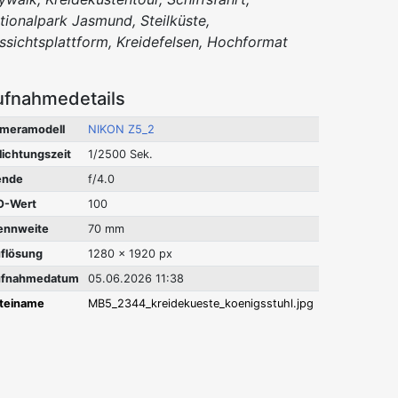
tionalpark Jasmund, Steilküste,
ssichtsplattform, Kreidefelsen, Hochformat
ufnahmedetails
meramodell
NIKON Z5_2
lichtungszeit
1/2500 Sek.
ende
f/4.0
O-Wert
100
ennweite
70 mm
flösung
1280 x 1920 px
fnahmedatum
05.06.2026 11:38
teiname
MB5_2344_kreidekueste_koenigsstuhl.jpg