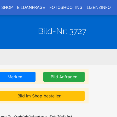
SHOP
BILDANFRAGE
FOTOSHOOTING
LIZENZINFO
Bild-Nr: 3727
Merken
Bild Anfragen
Bild im Shop bestellen
ywalk, Kreideküstentour, Schiffsfahrt,