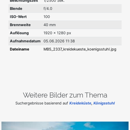
Belichtungszeit
1/2500 Sek.
Blende
f/4.0
ISO-Wert
100
Brennweite
40 mm
Auflösung
1920 x 1280 px
Aufnahmedatum
05.06.2026 11:38
Dateiname
MB5_2337_kreidekueste_koenigsstuhl.jpg
Weitere Bilder zum Thema
Suchergebnisse basierend auf
Kreideküste
,
Königsstuhl