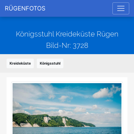
RÜGENFOTOS
Königsstuhl Kreideküste Rügen
Bild-Nr: 3728
Kreideküste
Königsstuhl