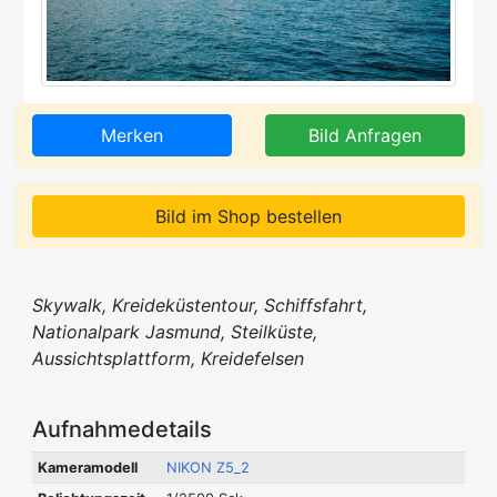
Merken
Bild Anfragen
Bild im Shop bestellen
Skywalk, Kreideküstentour, Schiffsfahrt,
Nationalpark Jasmund, Steilküste,
Aussichtsplattform, Kreidefelsen
Aufnahmedetails
Kameramodell
NIKON Z5_2