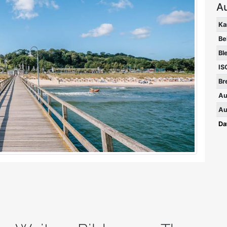
A
Ka
Be
Bl
IS
Br
Au
Au
Da