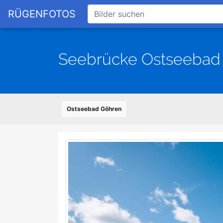
RÜGENFOTOS
Seebrücke Ostseebad
Ostseebad Göhren