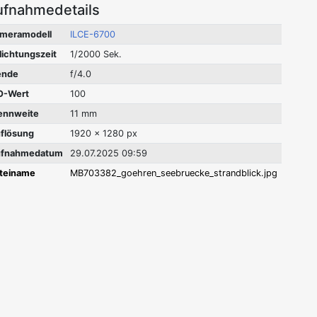
ufnahmedetails
meramodell
ILCE-6700
lichtungszeit
1/2000 Sek.
ende
f/4.0
O-Wert
100
ennweite
11 mm
flösung
1920 x 1280 px
fnahmedatum
29.07.2025 09:59
teiname
MB703382_goehren_seebruecke_strandblick.jpg