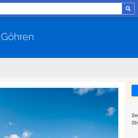
 Göhren
Se
St