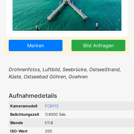
Merken
Bild Anfragen
Drohnenfotos, Luftbild, Seebrücke, OstseeStrand,
Küste, Ostseebad Göhren, Goehren
Aufnahmedetails
Kameramodell
FC9113
Belichtungszeit
1/4000 Sek.
Blende
f/1.8
ISO-Wert
200